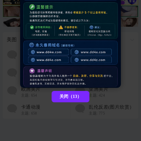
美图
图片故事
清纯优美
主题:
474
主题:
592
美腿丝袜
自拍美图
主题:
905
主题:
400
欧洲美片
亚洲美片
主题:
654
主题:
424
关闭（13）
卡通动漫
乱伦反差(图片欣赏）
主题:
658
主题:
775